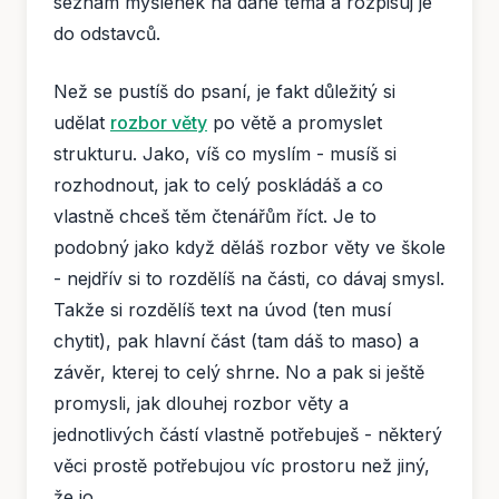
seznam myšlenek na dané téma a rozpisuj je
do odstavců.
Než se pustíš do psaní, je fakt důležitý si
udělat
rozbor věty
po větě a promyslet
strukturu. Jako, víš co myslím - musíš si
rozhodnout, jak to celý poskládáš a co
vlastně chceš těm čtenářům říct. Je to
podobný jako když děláš rozbor věty ve škole
- nejdřív si to rozdělíš na části, co dávaj smysl.
Takže si rozdělíš text na úvod (ten musí
chytit), pak hlavní část (tam dáš to maso) a
závěr, kterej to celý shrne. No a pak si ještě
promysli, jak dlouhej rozbor věty a
jednotlivých částí vlastně potřebuješ - některý
věci prostě potřebujou víc prostoru než jiný,
že jo.