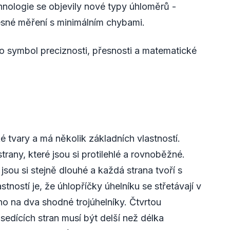
nologie se objevily nové typy úhloměrů -
řesné měření s minimálním chybami.
ko symbol preciznosti, přesnosti a matematické
é tvary a má několik základních vlastností.
 strany, které jsou si protilehlé a rovnoběžné.
 jsou si stejně dlouhé a každá strana tvoří s
astností je, že úhlopříčky úhelníku se střetávají v
ho na dva shodné trojúhelníky. Čtvrtou
sedících stran musí být delší než délka