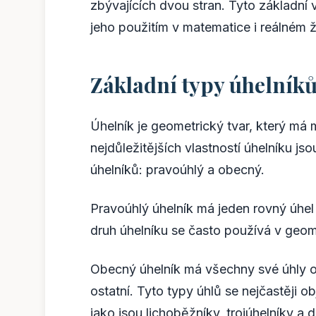
zbývajících dvou stran. Tyto základní 
jeho použitím v matematice i reálném ž
Základní typy úhelník
Úhelník je geometrický tvar, který má 
nejdůležitějších vlastností úhelníku jso
úhelníků: pravoúhlý a obecný.
Pravoúhlý úhelník má jeden rovný úhel 
druh úhelníku se často používá v geomet
Obecný úhelník má všechny své úhly os
ostatní. Tyto typy úhlů se nejčastěji o
jako jsou lichoběžníky, trojúhelníky a d