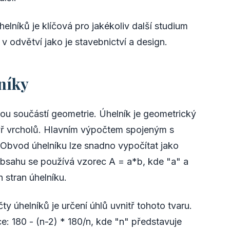
elníků je klíčová pro jakékoliv další studium
 v odvětví jako je stavebnictví a design.
níky
nou součástí geometrie. Úhelník je geometrický
čtyř vrcholů. Hlavním výpočtem spojeným s
 Obvod úhelníku lze snadno vypočítat jako
obsahu se používá vzorec A = a*b, kde "a" a
 stran úhelníku.
y úhelníků je určení úhlů uvnitř tohoto tvaru.
ce: 180 - (n-2) * 180/n, kde "n" představuje