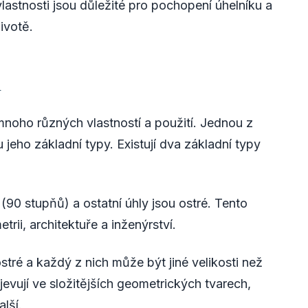
vlastnosti jsou důležité pro pochopení úhelníku a
ivotě.
ů
mnoho různých vlastností a použití. Jednou z
u jeho základní typy. Existují dva základní typy
(90 stupňů) a ostatní úhly jsou ostré. Tento
rii, architektuře a inženýrství.
tré a každý z nich může být jiné velikosti než
bjevují ve složitějších geometrických tvarech,
alší.