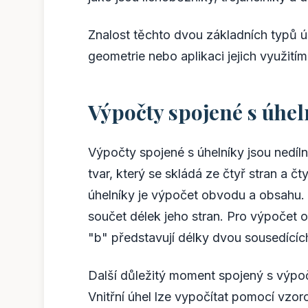
Znalost těchto dvou základních typů úh
geometrie nebo aplikaci jejich využitím
Výpočty spojené s úhel
Výpočty spojené s úhelníky jsou nedíl
tvar, který se skládá ze čtyř stran a 
úhelníky je výpočet obvodu a obsahu.
součet délek jeho stran. Pro výpočet 
"b" představují délky dvou sousedících
Další důležitý moment spojený s výpočt
Vnitřní úhel lze vypočítat pomocí vzor