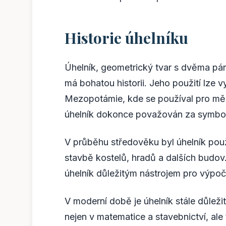
Historie úhelníku
Úhelník, geometrický tvar s dvěma páry
má bohatou historii. Jeho použití lze
Mezopotámie, kde se používal pro mě
úhelník dokonce považován za symbol 
V průběhu středověku byl úhelník použ
stavbě kostelů, hradů a dalších budov
úhelník důležitým nástrojem pro výpoč
V moderní době je úhelník stále důlež
nejen v matematice a stavebnictví, ale