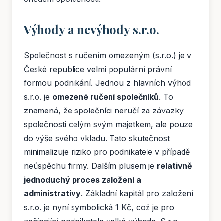
Výhody a nevýhody s.r.o.
Společnost s ručením omezeným (s.r.o.) je v
České republice velmi populární právní
formou podnikání. Jednou z hlavních výhod
s.r.o. je
omezené ručení společníků
. To
znamená, že společníci neručí za závazky
společnosti celým svým majetkem, ale pouze
do výše svého vkladu. Tato skutečnost
minimalizuje riziko pro podnikatele v případě
neúspěchu firmy. Dalším plusem je
relativně
jednoduchý proces založení a
administrativy
. Základní kapitál pro založení
s.r.o. je nyní symbolická 1 Kč, což je pro
začínající podnikatele velká výhoda. S.r.o.