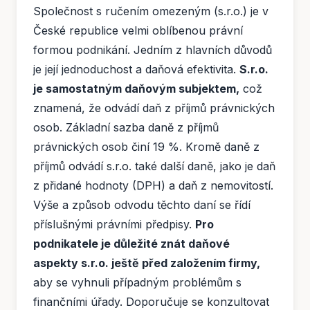
Společnost s ručením omezeným (s.r.o.) je v
České republice velmi oblíbenou právní
formou podnikání. Jedním z hlavních důvodů
je její jednoduchost a daňová efektivita.
S.r.o.
je samostatným daňovým subjektem,
což
znamená, že odvádí daň z příjmů právnických
osob. Základní sazba daně z příjmů
právnických osob činí 19 %. Kromě daně z
příjmů odvádí s.r.o. také další daně, jako je daň
z přidané hodnoty (DPH) a daň z nemovitostí.
Výše a způsob odvodu těchto daní se řídí
příslušnými právními předpisy.
Pro
podnikatele je důležité znát daňové
aspekty s.r.o. ještě před založením firmy,
aby se vyhnuli případným problémům s
finančními úřady. Doporučuje se konzultovat