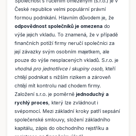
Společnost s ručením omezeným (s.r.o.) je v
České republice velmi populární právní
formou podnikání. Hlavním důvodem je, že
odpovědnost společníků je omezena
do
výše jejich vkladu. To znamená, že v případě
finančních potíží firmy neručí společníci za
její závazky svým osobním majetkem, ale
pouze do výše nesplacených vkladů. S.r.o. je
vhodná pro jednotlivce i skupiny osob
, kteří
chtějí podnikat s nižším rizikem a zároveň
chtějí mít kontrolu nad chodem firmy.
Založení s.r.o. je poměrně
jednoduchý a
rychlý proces
, který lze zvládnout i
svépomocí. Mezi základní kroky patří sepsání
společenské smlouvy, složení základního
kapitálu, zápis do obchodního rejstříku a