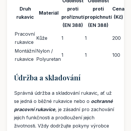
Odolnost
Odolnost
Druh
proti
proti
Cena
Materiál
rukavic
proříznutí
propíchnutí
(Kč)
(EN 388)
(EN 388)
Pracovní
Kůže
1
1
200
rukavice
Montážní
Nylon /
1
1
100
rukavice
Polyuretan
Údržba a skladování
Správná údržba a skladování rukavic, ať už
se jedná o běžné rukavice nebo o
ochranné
pracovní rukavice
, je zásadní pro zachování
jejich funkčnosti a prodloužení jejich
životnosti. Vždy dodržujte pokyny výrobce