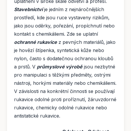
uplatnění v široké škále odvětví a profesí.
Stavebnictví
je jedním z nejnáročnějších
prostředí, kde jsou ruce vystaveny rizikům,
jako jsou oděrky, pořezání, propíchnutí nebo
kontakt s chemikáliemi. Zde se uplatní
ochranné rukavice
z pevných materiálů, jako
je hovězí štípenka, syntetická kůže nebo
nylon, často s dodatečnou ochranou kloubů
a prstů. V
průmyslové výrobě
jsou nezbytné
pro manipulaci s těžkými předměty, ostrými
nástroji, horkými materiály nebo chemikáliemi.
V závislosti na konkrétní činnosti se používají
rukavice odolné proti proříznutí, žáruvzdorné
rukavice, chemicky odolné rukavice nebo
antistatické rukavice.