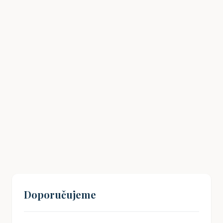
Drážní úřad: Co potřebujete vědět
18. 01. 2026
Doporučujeme