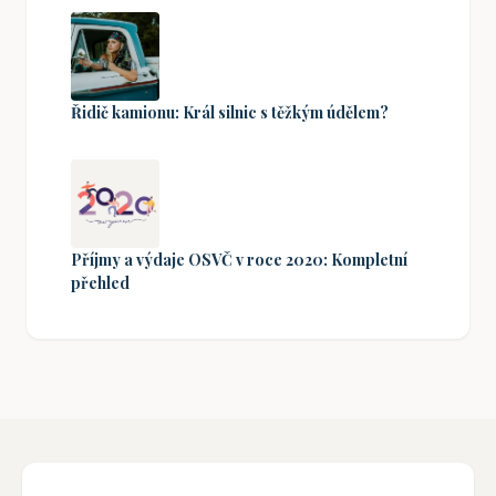
Řidič kamionu: Král silnic s těžkým údělem?
Příjmy a výdaje OSVČ v roce 2020: Kompletní
přehled