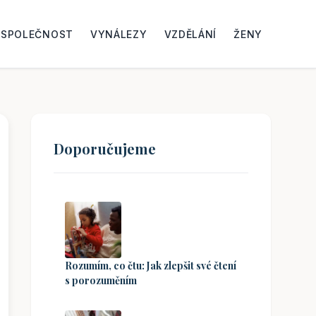
SPOLEČNOST
VYNÁLEZY
VZDĚLÁNÍ
ŽENY
Doporučujeme
Rozumím, co čtu: Jak zlepšit své čtení
s porozuměním