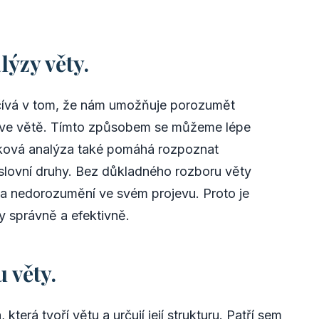
lýzy věty.
očívá v tom, že nám umožňuje porozumět
v ve větě. Tímto způsobem se můžeme lépe
zyková analýza také pomáhá rozpoznat
slovní druhy. Bez důkladného rozboru věty
 a nedorozumění ve svém projevu. Proto je
y správně a efektivně.
 věty.
která tvoří větu a určují její strukturu. Patří sem