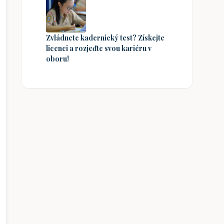
Zvládnete kadernický test? Získejte
licenci a rozjeďte svou kariéru v
oboru!