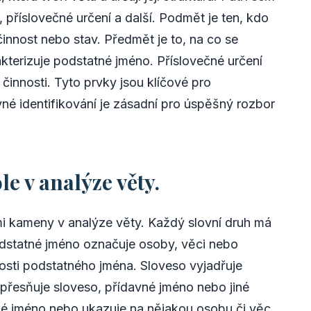
 příslovečné určení a další. Podmět je ten, kdo
innost nebo stav. Předmět je to, na co se
rakterizuje podstatné jméno. Příslovečné určení
innosti. Tyto prvky jsou klíčové pro
né identifikování je zásadní pro úspěšný rozbor
le v analýze věty.
mi kameny v analýze věty. Každý slovní druh má
Podstatné jméno označuje osoby, věci nebo
osti podstatného jména. Sloveso vyjadřuje
upřesňuje sloveso, přídavné jméno nebo jiné
né jméno nebo ukazuje na nějakou osobu či věc.