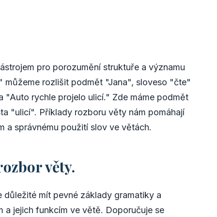
 nástrojem pro porozumění struktuře a významu
u" můžeme rozlišit podmět "Jana", sloveso "čte"
ta "Auto rychle projelo ulicí." Zde máme podmět
sta "ulicí". Příklady rozboru věty nám pomáhají
 a správnému použití slov ve větách.
rozbor věty.
e důležité mít pevné základy gramatiky a
 a jejich funkcím ve větě. Doporučuje se