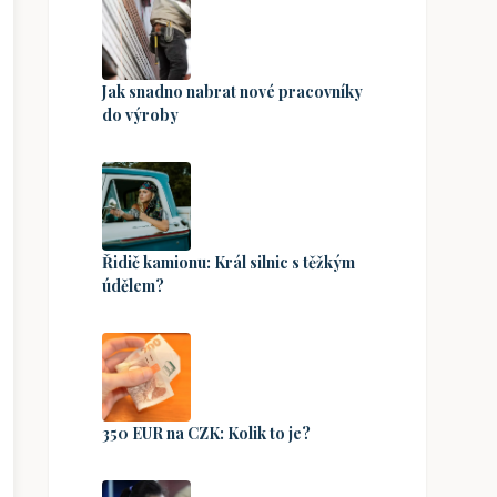
Jak snadno nabrat nové pracovníky
do výroby
Řidič kamionu: Král silnic s těžkým
údělem?
350 EUR na CZK: Kolik to je?