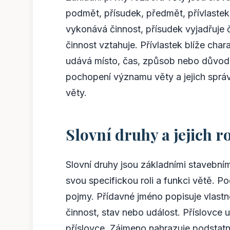
podmět, přísudek, předmět, přívlastek,
vykonává činnost, přísudek vyjadřuje č
činnost vztahuje. Přívlastek blíže cha
udává místo, čas, způsob nebo důvod č
pochopení významu věty a jejich správ
věty.
Slovní druhy a jejich ro
Slovní druhy jsou základními stavební
svou specifickou roli a funkci větě. 
pojmy. Přídavné jméno popisuje vlastn
činnost, stav nebo událost. Příslovce 
příslovce. Zájmeno nahrazuje podstat