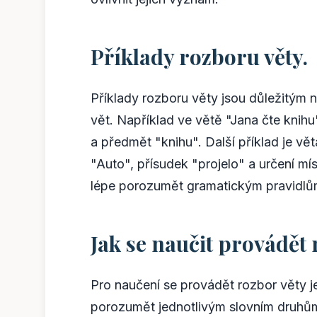
Příklady rozboru věty.
Příklady rozboru věty jsou důležitým
vět. Například ve větě "Jana čte knih
a předmět "knihu". Další příklad je vě
"Auto", přísudek "projelo" a určení mí
lépe porozumět gramatickým pravidlům
Jak se naučit provádět 
Pro naučení se provádět rozbor věty j
porozumět jednotlivým slovním druhům