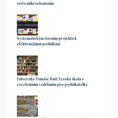
světa mikroekonomie
Systematickým řízením projektů k
efektivnějšímu podnikání
Univerzita Tomáše Bati: Vysoká škola s
excelentním vzděláním pro podnikatelky