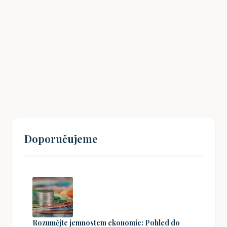
Havlíčkův odkaz: Jak inspirovat mladé
Čechy k občanské angažovanosti?
19. 08. 2024
Doporučujeme
Rozumějte jemnostem ekonomie: Pohled do