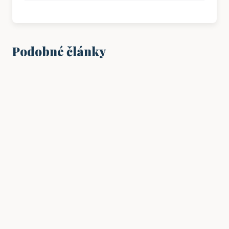
Podobné články
VZDĚLÁNÍ
Jak začít s výukou angličtiny u malých