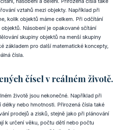
čítání, násobení a dělení. Přirozená čísla také
řování vztahů mezi objekty. Například při
eme, kolik objektů máme celkem. Při odčítání
 objektů. Násobení je opakované sčítání
zdělování skupiny objektů na menší skupiny
 také základem pro další matematické koncepty,
eálná čísla.
ených čísel v reálném životě.
eálném životě jsou nekonečné. Například při
 délky nebo hmotnosti. Přirozená čísla také
ní prodejů a zisků, stejně jako při plánování
jí k určení věku, počtu dětí nebo počtu