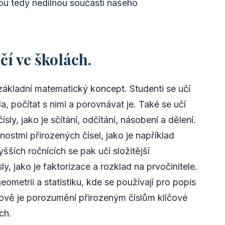
sou tedy nedílnou součástí našeho
čí ve školách.
 základní matematický koncept. Studenti se učí
a, počítat s nimi a porovnávat je. Také se učí
ly, jako je sčítání, odčítání, násobení a dělení.
nostmi přirozených čísel, jako je například
šších ročnících se pak učí složitější
, jako je faktorizace a rozklad na prvočinitele.
eometrii a statistiku, kde se používají pro popis
ově je porozumění přirozeným číslům klíčové
ch.