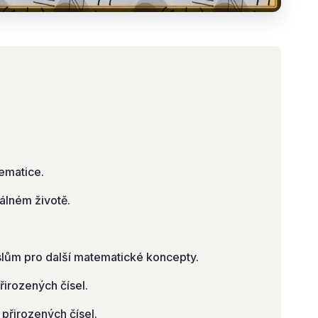
tematice.
eálném životě.
slům pro další matematické koncepty.
řirozených čísel.
přirozených čísel.