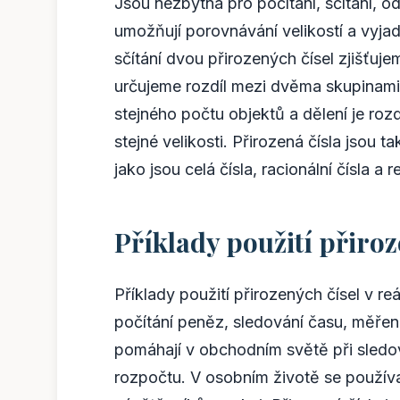
Jsou nezbytná pro počítání, sčítání, od
umožňují porovnávání velikostí a vyjad
sčítání dvou přirozených čísel zjišťuj
určujeme rozdíl mezi dvěma skupinami
stejného počtu objektů a dělení je ro
stejné velikosti. Přirozená čísla jsou
jako jsou celá čísla, racionální čísla a r
Příklady použití přiroz
Příklady použití přirozených čísel v r
počítání peněz, sledování času, měření
pomáhají v obchodním světě při sledová
rozpočtu. V osobním životě se používa