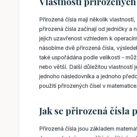
Vlastnosti přirozených 
Přirozená čísla mají několik vlastností, 
přirozená čísla začínají od jedničky a
jejich uzavřenost vzhledem k operacím
násobíme dvě přirozená čísla, výsledek 
také uspořádána podle velikosti - m
nebo větší. Další důležitou vlastností 
jednoho následovníka a jednoho předch
použití přirozených čísel v matematice
Jak se přirozená čísla 
Přirozená čísla jsou základem matemat