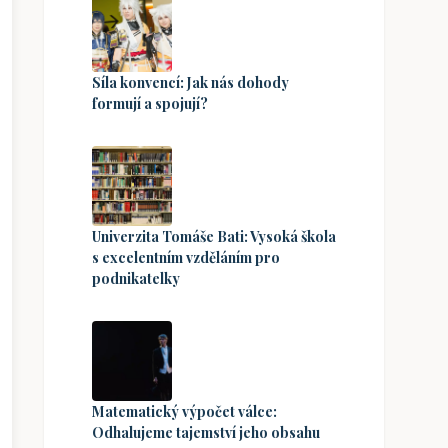
Síla konvencí: Jak nás dohody
formují a spojují?
Univerzita Tomáše Bati: Vysoká škola
s excelentním vzděláním pro
podnikatelky
Matematický výpočet válce:
Odhalujeme tajemství jeho obsahu