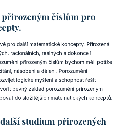
 přirozeným číslům pro
cepty.
vé pro další matematické koncepty. Přirozená
ch, racionálních, reálných a dokonce i
ozumění přirozeným číslům bychom měli potíže
ítání, násobení a dělení. Porozumění
víjet logické myšlení a schopnost řešit
tvořit pevný základ porozumění přirozeným
ovat do složitějších matematických konceptů.
 další studium přirozených