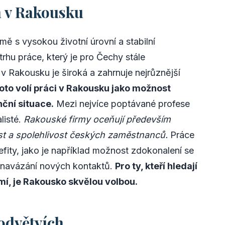
h v Rakousku
 s vysokou životní úrovní a stabilní
rhu práce, který je pro Čechy stále
 v Rakousku je široká a zahrnuje nejrůznější
oto volí práci v Rakousku jako možnost
nční situace.
Mezi nejvíce poptávané profese
alisté.
Rakouské firmy oceňují především
st a spolehlivost českých zaměstnanců.
Práce
efity, jako je například možnost zdokonalení se
a navázání nových kontaktů.
Pro ty, kteří hledají
mí, je Rakousko skvělou volbou.
odvětvích