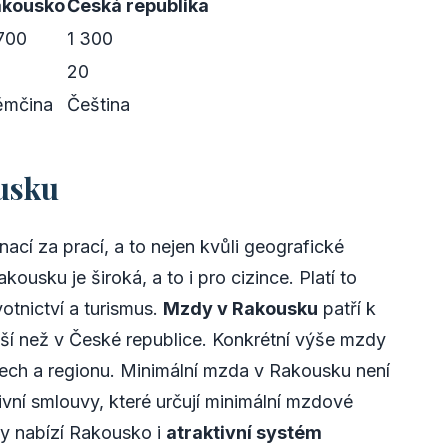
akousko
Česká republika
700
1 300
5
20
ěmčina
Čeština
ousku
ací za prací, a to nejen kvůli geografické
ousku je široká, a to i pro cizince. Platí to
otnictví a turismus.
Mzdy v Rakousku
patří k
ší než v České republice. Konkrétní výše mzdy
stech a regionu. Minimální mzda v Rakousku není
ivní smlouvy, které určují minimální mzdové
dy nabízí Rakousko i
atraktivní systém