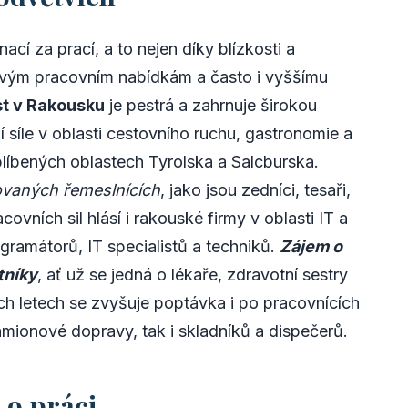
ací za prací, a to nejen díky blízkosti a
ímavým pracovním nabídkám a často i vyššímu
t v Rakousku
je pestrá a zahrnuje širokou
 síle v oblasti cestovního ruchu, gastronomie a
oblíbených oblastech Tyrolska a Salcburska.
kovaných řemeslnících
, jako jsou zedníci, tesaři,
acovních sil hlásí i rakouské firmy v oblasti IT a
ogramátorů, IT specialistů a techniků.
Zájem o
tníky
, ať už se jedná o lékaře, zdravotní sestry
ch letech se zvyšuje poptávka i po pracovnících
kamionové dopravy, tak i skladníků a dispečerů.
 o práci