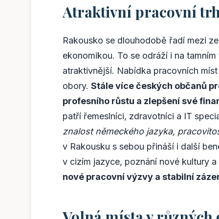
Atraktivní pracovní tr
Rakousko se dlouhodobě řadí mezi země
ekonomikou. To se odráží i na tamním t
atraktivnější. Nabídka pracovních míst
obory.
Stále více českých občanů pr
profesního růstu a zlepšení své fina
patří řemeslníci, zdravotníci a IT speci
znalost německého jazyka, pracovito
v Rakousku s sebou přináší i další ben
v cizím jazyce, poznání nové kultury 
nové pracovní výzvy a stabilní záze
Volná místa v různých 