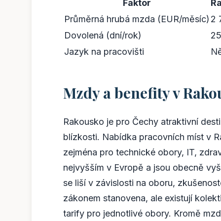
Faktor
R
Průměrná hrubá mzda (EUR/měsíc)
2 
Dovolená (dní/rok)
2
Jazyk na pracovišti
N
Mzdy a benefity v Rak
Rakousko je pro Čechy atraktivní destin
blízkosti. Nabídka pracovních míst v Rak
zejména pro technické obory, IT, zdrav
nejvyšším v Evropě a jsou obecně vyš
se liší v závislosti na oboru, zkušeno
zákonem stanovena, ale existují kolekt
tarify pro jednotlivé obory. Kromě mz