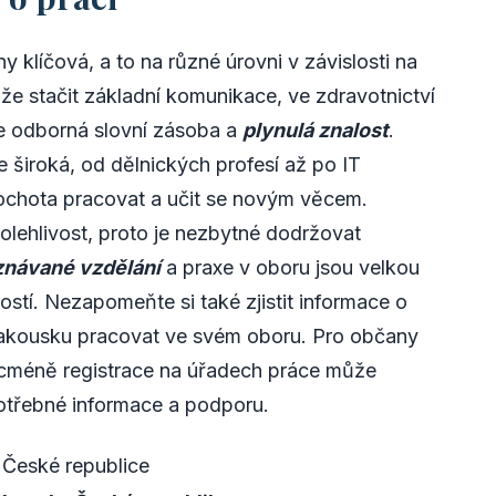
 klíčová, a to na různé úrovni v závislosti na
že stačit základní komunikace, ve zdravotnictví
e odborná slovní zásoba a
plynulá znalost
.
 široká, od dělnických profesí až po IT
i ochota pracovat a učit se novým věcem.
olehlivost, proto je nezbytné dodržovat
návané vzdělání
a praxe v oboru jsou velkou
stí. Nezapomeňte si také zjistit informace o
 Rakousku pracovat ve svém oboru. Pro občany
nicméně registrace na úřadech práce může
potřebné informace a podporu.
 České republice