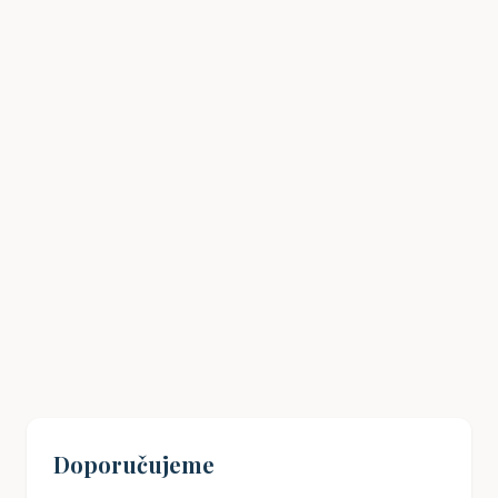
Havlíčkův odkaz: Jak inspirovat mladé
Čechy k občanské angažovanosti?
19. 08. 2024
Doporučujeme