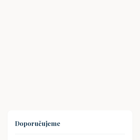
Havlíčkův odkaz: Jak inspirovat mladé
Čechy k občanské angažovanosti?
19. 08. 2024
Doporučujeme