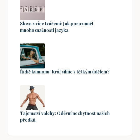
Slova s více tvářemi: Jak porozumět
mnohoznačnosti jazyka
Řidič kamionu: Král silnic s těžkým údělem?
Tajemství valchy: Oděvní nezbytnost našich
předků.