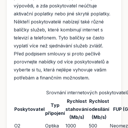
výpovědi, a zda poskytovatel neúčtuje
aktivační poplatky nebo jiné skryté poplatky.
Někteří poskytovatelé nabízejí také různé
balíčky služeb, které kombinují internet s
televizí a telefonem. Tyto balíčky se často
vyplatí více než sjednávání služeb zvlášť.
Před podpisem smlouvy si proto pečlivě
porovnejte nabídky od více poskytovatelů a
vyberte si tu, která nejlépe vyhovuje vašim
potřebám a finančním možnostem.
Srovnání internetových poskytovatel
Rychlost
Rychlost
Typ
Poskytovatel
stahování
odesílání
FUP (G
připojení
(Mb/s)
(Mb/s)
O2
Optika
1000
500
Neomez