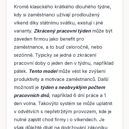
Kromě klasického krátkého dlouhého týdne,
kdy si zaměstnanci užívají prodloužený
víkend díky státnímu svátku, existují i ​​jiné
varianty.
Zkrácený pracovní týden
může být
zaveden firmou jako benefit pro
zaměstnance, a to buď celoročně, nebo
sezónně. Typicky se jedná o zkrácení
pracovní doby o jeden den v týdnu, například
pátek.
Tento model
může vést ke zvýšení
produktivity a motivace zaměstnanců. Další
možností je
týden s neobvyklým počtem
pracovních dnů
, například 6 dní práce a 1
den volna. Takovýto systém se může uplatnit
v odvětvích s nepřetržitým provozem, kde je
nutné zajistit chod firmy i o víkendech. Je
však důležité dbát na dodržování zákoníku