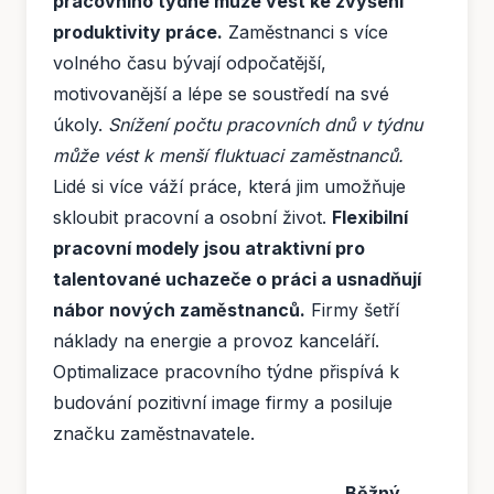
pracovního týdne může vést ke zvýšení
produktivity práce.
Zaměstnanci s více
volného času bývají odpočatější,
motivovanější a lépe se soustředí na své
úkoly.
Snížení počtu pracovních dnů v týdnu
může vést k menší fluktuaci zaměstnanců.
Lidé si více váží práce, která jim umožňuje
skloubit pracovní a osobní život.
Flexibilní
pracovní modely jsou atraktivní pro
talentované uchazeče o práci a usnadňují
nábor nových zaměstnanců.
Firmy šetří
náklady na energie a provoz kanceláří.
Optimalizace pracovního týdne přispívá k
budování pozitivní image firmy a posiluje
značku zaměstnavatele.
Běžný