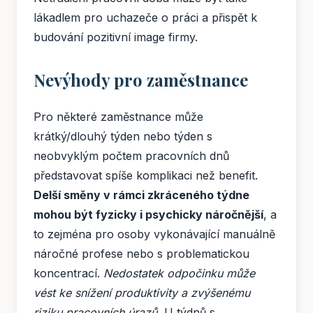
lákadlem pro uchazeče o práci a přispět k
budování pozitivní image firmy.
Nevýhody pro zaměstnance
Pro některé zaměstnance může
krátký/dlouhý týden nebo týden s
neobvyklým počtem pracovních dnů
představovat spíše komplikaci než benefit.
Delší směny v rámci zkráceného týdne
mohou být fyzicky i psychicky náročnější
, a
to zejména pro osoby vykonávající manuálně
náročné profese nebo s problematickou
koncentrací.
Nedostatek odpočinku může
vést ke snížení produktivity a zvýšenému
riziku pracovních úrazů.
U týdnů s