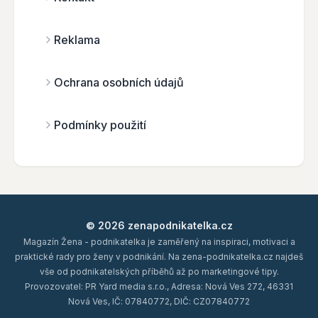
Reklama
Ochrana osobních údajů
Podmínky použití
© 2026 zenapodnikatelka.cz
Magazín Žena - podnikatelka je zaměřený na inspiraci, motivaci a
praktické rady pro ženy v podnikání. Na zena-podnikatelka.cz najdeš
vše od podnikatelských příběhů až po marketingové tipy.
Provozovatel: PR Yard media s.r.o., Adresa: Nová Ves 272, 46331
Nová Ves, IČ: 07840772, DIČ: CZ07840772