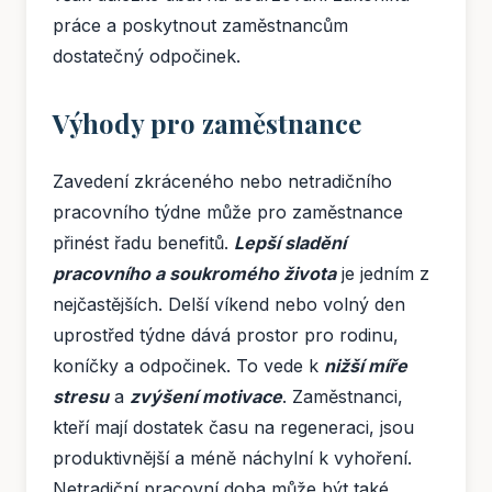
práce a poskytnout zaměstnancům
dostatečný odpočinek.
Výhody pro zaměstnance
Zavedení zkráceného nebo netradičního
pracovního týdne může pro zaměstnance
přinést řadu benefitů.
Lepší sladění
pracovního a soukromého života
je jedním z
nejčastějších. Delší víkend nebo volný den
uprostřed týdne dává prostor pro rodinu,
koníčky a odpočinek. To vede k
nižší míře
stresu
a
zvýšení motivace
. Zaměstnanci,
kteří mají dostatek času na regeneraci, jsou
produktivnější a méně náchylní k vyhoření.
Netradiční pracovní doba může být také