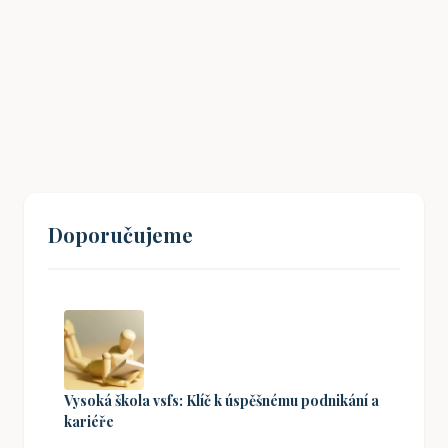
Drážní úřad: Co potřebujete vědět
18. 01. 2026
Doporučujeme
Vysoká škola vsfs: Klíč k úspěšnému podnikání a
kariéře