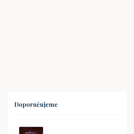
Havlíčkův odkaz: Jak inspirovat mladé
Čechy k občanské angažovanosti?
19. 08. 2024
Doporučujeme