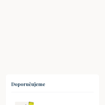
Havlíčkův odkaz: Jak inspirovat mladé
Čechy k občanské angažovanosti?
19. 08. 2024
Doporučujeme