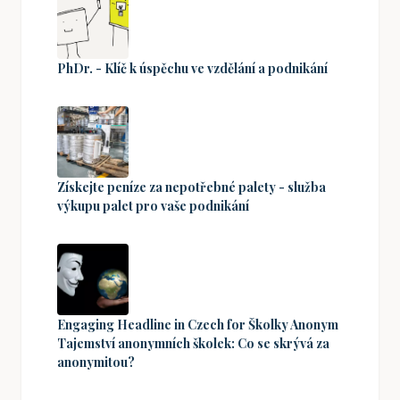
PhDr. - Klíč k úspěchu ve vzdělání a podnikání
Získejte peníze za nepotřebné palety - služba
výkupu palet pro vaše podnikání
Engaging Headline in Czech for Školky Anonym
Tajemství anonymních školek: Co se skrývá za
anonymitou?