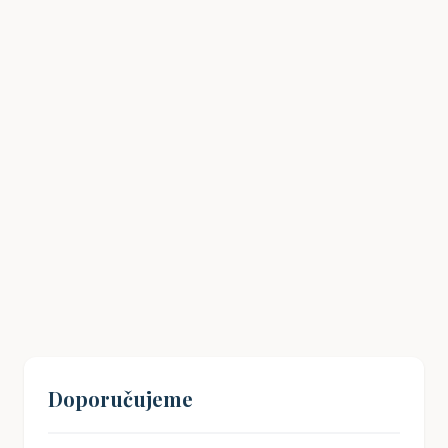
Drážní úřad: Co potřebujete vědět
18. 01. 2026
Doporučujeme