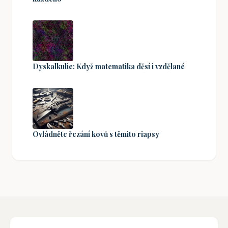
Dyskalkulie: Když matematika děsí i vzdělané
Ovládněte řezání kovů s těmito riapsy