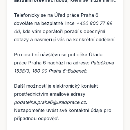
aktuální otevírací dobu
, která se může měnit.
Telefonicky se na Úřad práce Praha 6
dovoláte na bezplatné lince
+420 800 77 99
00
, kde vám operátoři poradí s obecnými
dotazy a nasměrují vás na konkrétní oddělení.
Pro osobní návštěvu se pobočka Úřadu
práce Praha 6 nachází na adrese:
Patočkova
1538/3, 160 00 Praha 6-Bubeneč
.
Další možností je elektronický kontakt
prostřednictvím emailové adresy
podatelna.praha6@uradprace.cz
.
Nezapomeňte uvést své kontaktní údaje pro
případnou odpověď.