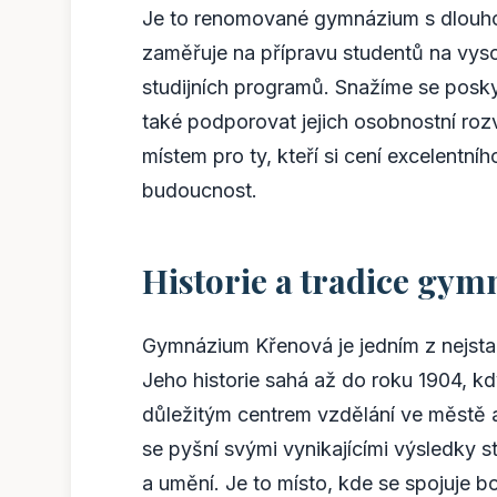
Je to renomované gymnázium s dlouhou 
zaměřuje na přípravu studentů na vyso
studijních programů. Snažíme se poskyt
také podporovat jejich osobnostní roz
místem pro ty, kteří si cení excelentní
budoucnost.
Historie a tradice gymn
Gymnázium Křenová je jedním z nejstar
Jeho historie sahá až do roku 1904, kd
důležitým centrem vzdělání ve městě a
se pyšní svými vynikajícími výsledky s
a umění. Je to místo, kde se spojuje b