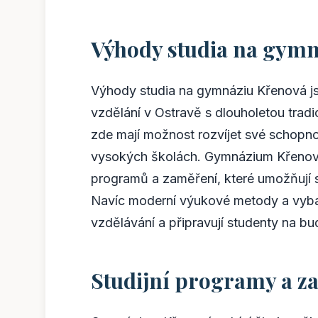
Výhody studia na gymn
Výhody studia na gymnáziu Křenová j
vzdělání v Ostravě s dlouholetou trad
zde mají možnost rozvíjet své schopno
vysokých školách. Gymnázium Křenová 
programů a zaměření, které umožňují st
Navíc moderní výukové metody a vybav
vzdělávání a připravují studenty na b
Studijní programy a z