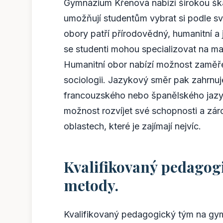
Gymnázium Křenová nabízí širokou šká
umožňují studentům vybrat si podle sv
obory patří přírodovědný, humanitní 
se studenti mohou specializovat na mat
Humanitní obor nabízí možnost zaměření
sociologii. Jazykový směr pak zahrnu
francouzského nebo španělského jazyka
možnost rozvíjet své schopnosti a zár
oblastech, které je zajímají nejvíc.
Kvalifikovaný pedagog
metody.
Kvalifikovaný pedagogický tým na gym