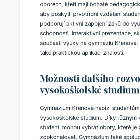
oborech, kteří mají bohaté pedagogic
aby poskytli prvotřídní vzdělání stud
podporují aktivní zapojení žáků do výuky
schopnosti. Interaktivní prezentace, s
součástí výuky na gymnáziu Křenová. T
také praktickou aplikaci znalostí.
Možnosti dalšího rozvo
vysokoškolské studium
Gymnázium Křenová nabízí studentům š
vysokoškolské studium. Díky různým v
studenti mohou vybrat obory, které je z
zdokonalovat. Gymnázium také spolupr