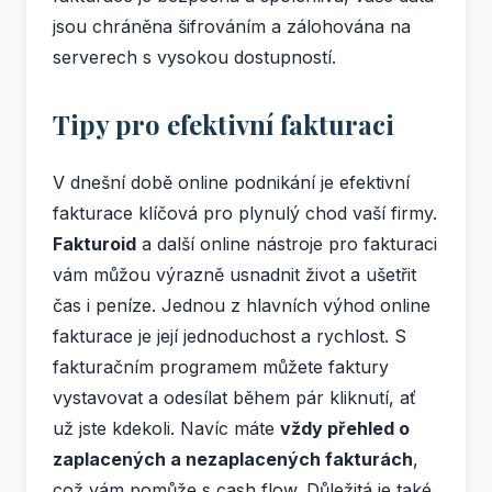
jsou chráněna šifrováním a zálohována na
serverech s vysokou dostupností.
Tipy pro efektivní fakturaci
V dnešní době online podnikání je efektivní
fakturace klíčová pro plynulý chod vaší firmy.
Fakturoid
a další online nástroje pro fakturaci
vám můžou výrazně usnadnit život a ušetřit
čas i peníze. Jednou z hlavních výhod online
fakturace je její jednoduchost a rychlost. S
fakturačním programem můžete faktury
vystavovat a odesílat během pár kliknutí, ať
už jste kdekoli. Navíc máte
vždy přehled o
zaplacených a nezaplacených fakturách
,
což vám pomůže s cash flow. Důležitá je také