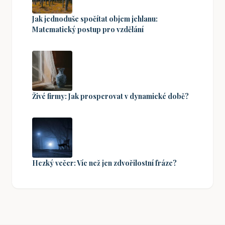
Jak jednoduše spočítat objem jehlanu:
Matematický postup pro vzdělání
Živé firmy: Jak prosperovat v dynamické době?
Hezký večer: Víc než jen zdvořilostní fráze?