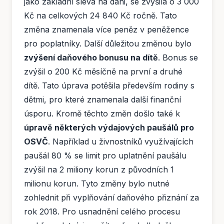
jako základní sleva na dani, se zvýšila o 3 000
Kč na celkových 24 840 Kč ročně. Tato
změna znamenala více peněz v peněžence
pro poplatníky. Další důležitou změnou bylo
zvýšení daňového bonusu na dítě
. Bonus se
zvýšil o 200 Kč měsíčně na první a druhé
dítě. Tato úprava potěšila především rodiny s
dětmi, pro které znamenala další finanční
úsporu. Kromě těchto změn došlo také k
úpravě některých výdajových paušálů pro
OSVČ
. Například u živnostníků využívajících
paušál 80 % se limit pro uplatnění paušálu
zvýšil na 2 miliony korun z původních 1
milionu korun. Tyto změny bylo nutné
zohlednit při vyplňování daňového přiznání za
rok 2018. Pro usnadnění celého procesu