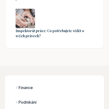
Inspektorát práce: Co potřebujete vědět o
svých právech?
Finance
Podnikání