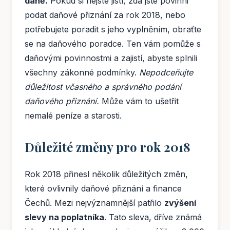
daně.
Pokud si nejste jistí, zda jste povinni
podat daňové přiznání za rok 2018, nebo
potřebujete poradit s jeho vyplněním, obraťte
se na daňového poradce. Ten vám pomůže s
daňovými povinnostmi a zajistí, abyste splnili
všechny zákonné podmínky.
Nepodceňujte
důležitost včasného a správného podání
daňového přiznání.
Může vám to ušetřit
nemalé peníze a starosti.
Důležité změny pro rok 2018
Rok 2018 přinesl několik důležitých změn,
které ovlivnily daňové přiznání a finance
Čechů. Mezi nejvýznamnější patřilo
zvýšení
slevy na poplatníka
. Tato sleva, dříve známá