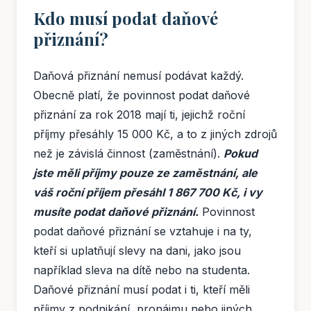
Kdo musí podat daňové
přiznání?
Daňová přiznání nemusí podávat každý.
Obecně platí, že povinnost podat daňové
přiznání za rok 2018 mají ti, jejichž roční
příjmy přesáhly 15 000 Kč, a to z jiných zdrojů
než je závislá činnost (zaměstnání).
Pokud
jste měli příjmy pouze ze zaměstnání, ale
váš roční příjem přesáhl 1 867 700 Kč, i vy
musíte podat daňové přiznání.
Povinnost
podat daňové přiznání se vztahuje i na ty,
kteří si uplatňují slevy na dani, jako jsou
například sleva na dítě nebo na studenta.
Daňové přiznání musí podat i ti, kteří měli
příjmy z podnikání, pronájmu nebo jiných