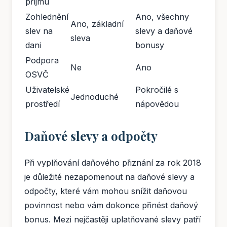
příjmu
Zohlednění
Ano, všechny
Ano, základní
slev na
slevy a daňové
sleva
dani
bonusy
Podpora
Ne
Ano
OSVČ
Uživatelské
Pokročilé s
Jednoduché
prostředí
nápovědou
Daňové slevy a odpočty
Při vyplňování daňového přiznání za rok 2018
je důležité nezapomenout na daňové slevy a
odpočty, které vám mohou snížit daňovou
povinnost nebo vám dokonce přinést daňový
bonus. Mezi nejčastěji uplatňované slevy patří