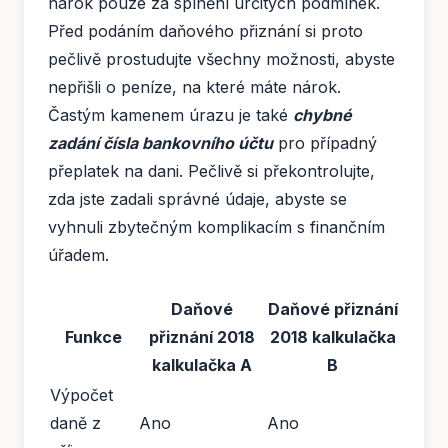
nárok pouze za splnění určitých podmínek.
Před podáním daňového přiznání si proto
pečlivě prostudujte všechny možnosti, abyste
nepřišli o peníze, na které máte nárok.
Častým kamenem úrazu je také
chybné
zadání čísla bankovního účtu
pro případný
přeplatek na dani. Pečlivě si překontrolujte,
zda jste zadali správné údaje, abyste se
vyhnuli zbytečným komplikacím s finančním
úřadem.
Daňové
Daňové přiznání
Funkce
přiznání 2018
2018 kalkulačka
kalkulačka A
B
Výpočet
daně z
Ano
Ano