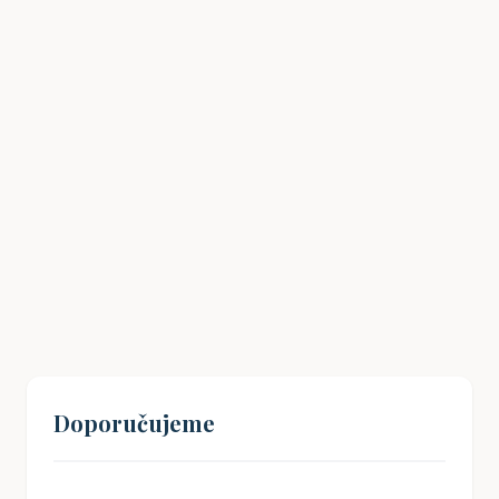
Jak na čištění obličeje, když podnikání
bere všechnu energii a čas?
26. 12. 2024
Doporučujeme