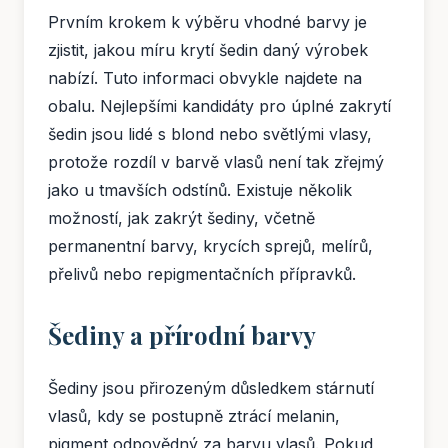
Prvním krokem k výběru vhodné barvy je
zjistit, jakou míru krytí šedin daný výrobek
nabízí. Tuto informaci obvykle najdete na
obalu. Nejlepšími kandidáty pro úplné zakrytí
šedin jsou lidé s blond nebo světlými vlasy,
protože rozdíl v barvě vlasů není tak zřejmý
jako u tmavších odstínů. Existuje několik
možností, jak zakrýt šediny, včetně
permanentní barvy, krycích sprejů, melírů,
přelivů nebo repigmentačních přípravků.
Šediny a přírodní barvy
Šediny jsou přirozeným důsledkem stárnutí
vlasů, kdy se postupně ztrácí melanin,
pigment odpovědný za barvu vlasů. Pokud