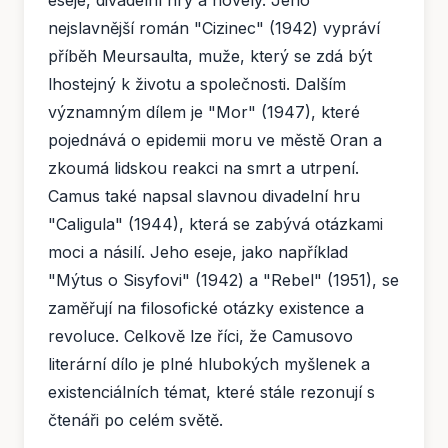
eseje, divadelní hry a novely. Jeho
nejslavnější román "Cizinec" (1942) vypráví
příběh Meursaulta, muže, který se zdá být
lhostejný k životu a společnosti. Dalším
významným dílem je "Mor" (1947), které
pojednává o epidemii moru ve městě Oran a
zkoumá lidskou reakci na smrt a utrpení.
Camus také napsal slavnou divadelní hru
"Caligula" (1944), která se zabývá otázkami
moci a násilí. Jeho eseje, jako například
"Mýtus o Sisyfovi" (1942) a "Rebel" (1951), se
zaměřují na filosofické otázky existence a
revoluce. Celkově lze říci, že Camusovo
literární dílo je plné hlubokých myšlenek a
existenciálních témat, které stále rezonují s
čtenáři po celém světě.