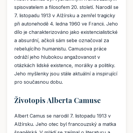
spisovatelem a filosofem 20. století. Narodil se
7. listopadu 1913 v Alžírsku a zemřel tragicky
při autonehodě 4. ledna 1960 ve Francii. Jeho
dílo je charakterizováno jako existencialistické
a absurdní, ačkoli sám sebe označoval za
rebelujícího humanistu. Camusova práce
odráží jeho hlubokou angažovanost v
otázkách lidské existence, morálky a politiky.
Jeho myšlenky jsou stále aktuální a inspirující
pro současnou dobu.
Životopis Alberta Camuse
Albert Camus se narodil 7. listopadu 1913 v
Alžírsku. Jeho otec byl francouzský a matka
španělská. V mládí se zajímal o literaturu a