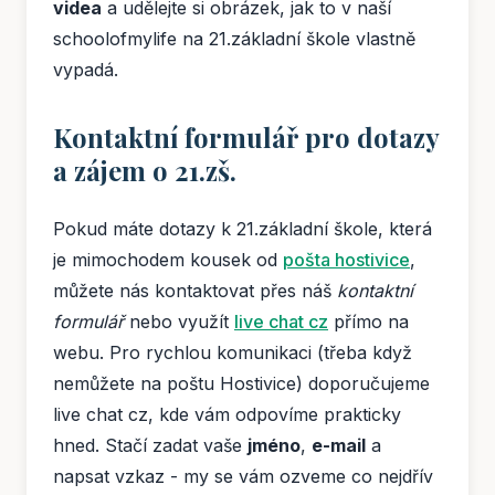
videa
a udělejte si obrázek, jak to v naší
schoolofmylife na 21.základní škole vlastně
vypadá.
Kontaktní formulář pro dotazy
a zájem o 21.zš.
Pokud máte dotazy k 21.základní škole, která
je mimochodem kousek od
pošta hostivice
,
můžete nás kontaktovat přes náš
kontaktní
formulář
nebo využít
live chat cz
přímo na
webu. Pro rychlou komunikaci (třeba když
nemůžete na poštu Hostivice) doporučujeme
live chat cz, kde vám odpovíme prakticky
hned. Stačí zadat vaše
jméno
,
e-mail
a
napsat vzkaz - my se vám ozveme co nejdřív