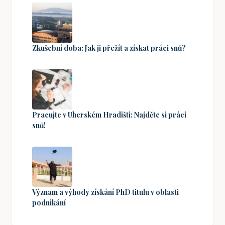
Zkušební doba: Jak ji přežít a získat práci snů?
Pracujte v Uherském Hradišti: Najděte si práci
snů!
Význam a výhody získání PhD titulu v oblasti
podnikání