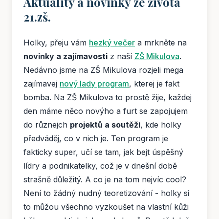
Aktuality a novinky ze života
21.zš.
Holky, přeju vám
hezký večer
a mrkněte na
novinky a zajímavosti
z naší
ZŠ Mikulova
.
Nedávno jsme na ZŠ Mikulova rozjeli mega
zajímavej
nový lady program
, kterej je fakt
bomba. Na ZŠ Mikulova to prostě žije, každej
den máme něco novýho a furt se zapojujem
do různejch
projektů a soutěží
, kde holky
předváděj, co v nich je. Ten program je
fakticky super, učí se tam, jak bejt úspěšný
lídry a podnikatelky, což je v dnešní době
strašně důležitý. A co je na tom nejvíc cool?
Není to žádný nudný teoretizování - holky si
to můžou všechno vyzkoušet na vlastní kůži