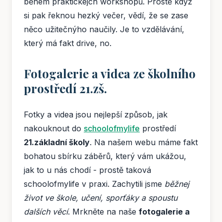
během praktickejch workshopů. Prostě když
si pak řeknou hezký večer, vědí, že se zase
něco užitečnýho naučily. Je to vzdělávání,
který má fakt drive, no.
Fotogalerie a videa ze školního
prostředí 21.zš.
Fotky a videa jsou nejlepší způsob, jak
nakouknout do
schoolofmylife
prostředí
21.základní školy
. Na našem webu máme fakt
bohatou sbírku záběrů, který vám ukážou,
jak to u nás chodí - prostě taková
schoolofmylife v praxi. Zachytili jsme
běžnej
život ve škole, učení, sporťáky a spoustu
dalších věcí
. Mrkněte na naše
fotogalerie a