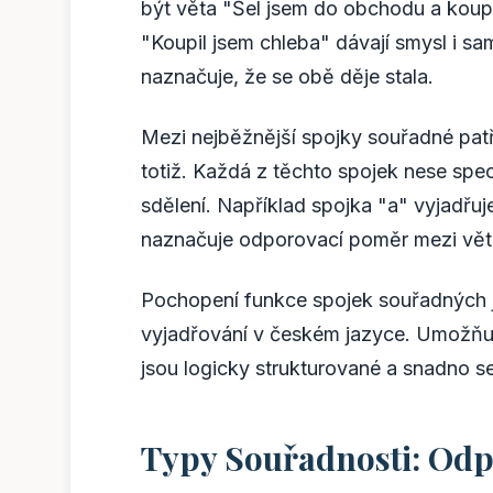
být věta "Šel jsem do obchodu a koup
"Koupil jsem chleba" dávají smysl i sa
naznačuje, že se obě děje stala.
Mezi nejběžnější spojky souřadné patří 
totiž. Každá z těchto spojek nese spe
sdělení. Například spojka "a" vyjadřuj
naznačuje odporovací poměr mezi vět
Pochopení funkce spojek souřadných j
vyjadřování v českém jazyce. Umožňují
jsou logicky strukturované a snadno se
Typy Souřadnosti: Odp