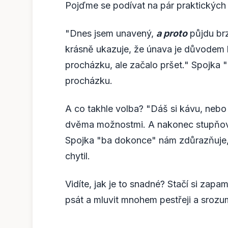
Pojďme se podívat na pár praktických př
"Dnes jsem unavený,
a proto
půjdu brz
krásně ukazuje, že únava je důvodem b
procházku, ale začalo pršet." Spojka 
procházku.
A co takhle volba? "Dáš si kávu, neb
dvěma možnostmi. A nakonec stupňován
Spojka "ba dokonce" nám zdůrazňuje, ž
chytil.
Vidíte, jak je to snadné? Stačí si zap
psát a mluvit mnohem pestřeji a srozum