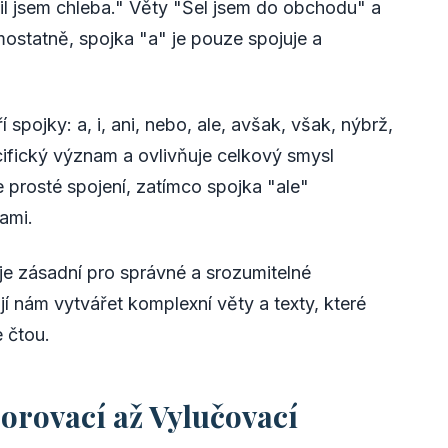
il jsem chleba." Věty "Šel jsem do obchodu" a
mostatně, spojka "a" je pouze spojuje a
spojky: a, i, ani, nebo, ale, avšak, však, nýbrž,
cifický význam a ovlivňuje celkový smysl
e prosté spojení, zatímco spojka "ale"
ami.
e zásadní pro správné a srozumitelné
 nám vytvářet komplexní věty a texty, které
 čtou.
orovací až Vylučovací