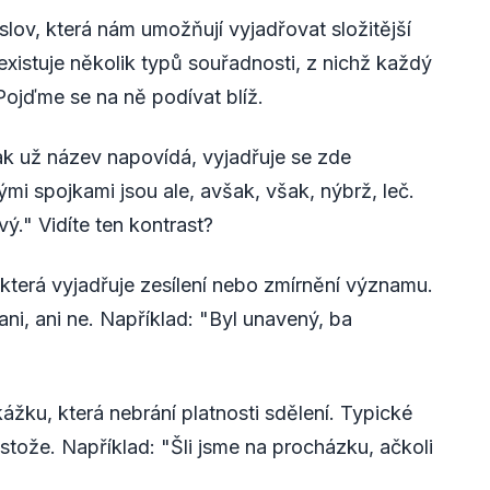
slov, která nám umožňují vyjadřovat složitější
 existuje několik typů souřadnosti, z nichž každý
Pojďme se na ně podívat blíž.
k už název napovídá, vyjadřuje se zde
ými spojkami jsou ale, avšak, však, nýbrž, leč.
vý." Vidíte ten kontrast?
terá vyjadřuje zesílení nebo zmírnění významu.
ani, ani ne. Například: "Byl unavený, ba
žku, která nebrání platnosti sdělení. Typické
estože. Například: "Šli jsme na procházku, ačkoli