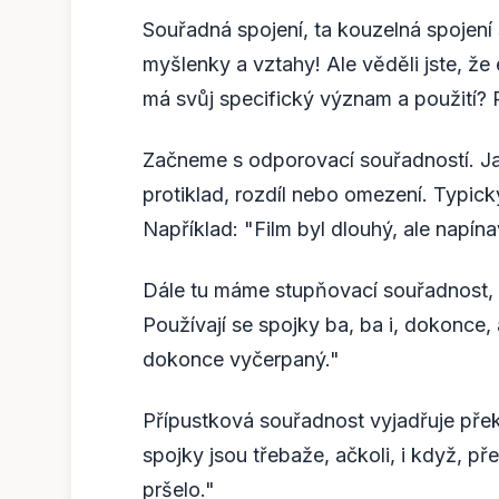
Souřadná spojení, ta kouzelná spojení 
myšlenky a vztahy! Ale věděli jste, že
má svůj specifický význam a použití? 
Začneme s odporovací souřadností. Ja
protiklad, rozdíl nebo omezení. Typick
Například: "Film byl dlouhý, ale napína
Dále tu máme stupňovací souřadnost, k
Používají se spojky ba, ba i, dokonce, 
dokonce vyčerpaný."
Přípustková souřadnost vyjadřuje překá
spojky jsou třebaže, ačkoli, i když, př
pršelo."