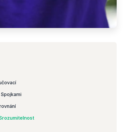
?
učovací
i Spojkami
rovnání
 Srozumitelnost