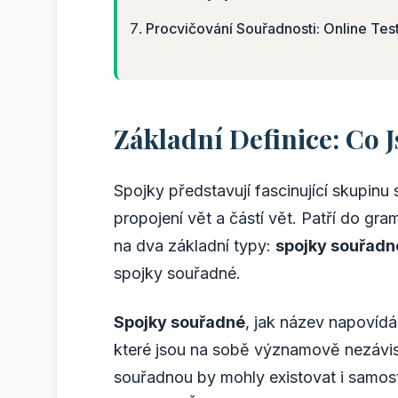
Procvičování Souřadnosti: Online Tes
Základní Definice: Co 
Spojky představují fascinující skupinu sl
propojení vět a částí vět. Patří do g
na dva základní typy:
spojky souřadn
spojky souřadné.
Spojky souřadné
, jak název napovídá
které jsou na sobě významově nezávisl
souřadnou by mohly existovat i samost