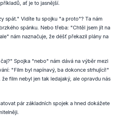
íkladů, ať je to jasnější.
y spát." Vidíte tu spojku "a proto"? Ta nám
rzkého spánku. Nebo třeba: "Chtěl jsem jít na
"ale" nám naznačuje, že déšť překazil plány na
o čaj?" Spojka "nebo" nám dává na výběr mezi
í: "Film byl napínavý, ba dokonce strhující!"
e film nebyl jen tak ledajaký, ale opravdu nás
amatovat pár základních spojek a hned dokážete
itelněji.