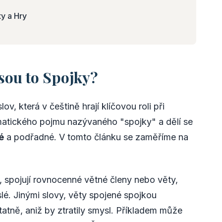
ty a Hry
Jsou to Spojky?
ov, která v češtině hrají klíčovou roli při
ramatického pojmu nazývaného "spojky" a dělí se
é
a podřadné. V tomto článku se zaměříme na
, spojují rovnocenné větné členy nebo věty,
é. Jinými slovy, věty spojené spojkou
atně, aniž by ztratily smysl. Příkladem může