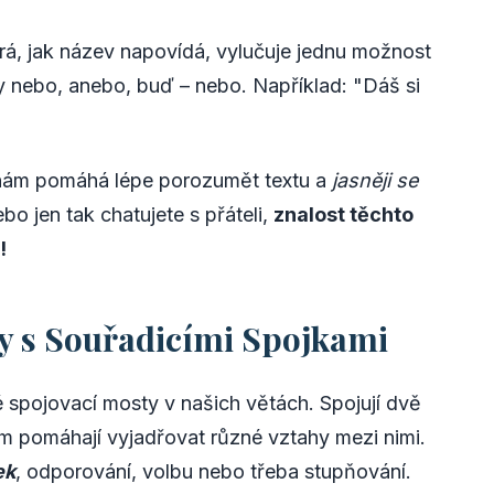
rá, jak název napovídá, vylučuje jednu možnost
y nebo, anebo, buď – nebo. Například: "Dáš si
nám pomáhá lépe porozumět textu a
jasněji se
ebo jen tak chatujete s přáteli,
znalost těchto
!
ty s Souřadicími Spojkami
é spojovací mosty v našich větách. Spojují dvě
ám pomáhají vyjadřovat různé vztahy mezi nimi.
ek
, odporování, volbu nebo třeba stupňování.