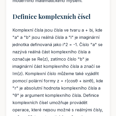
moderního matematického myšlení.
Definice komplexních čísel
Komplexní čísla jsou čísla ve tvaru a + bi, kde
"a" a "b" jsou reálná čísla a "i" je imaginární
jednotka definovaná jako i^2 = -1. Číslo "a" se
nazývá reálná část komplexního čísla a
označuje se Re(z), zatímco číslo "b" je
imaginární část komplexního čísla a značí se
Im(z). Komplexní číslo můžeme také vyjádřit
pomocí polární formy z = r(cosθ + isinθ), kde
"r" je absolutní hodnota komplexního čísla a
"θ" je argument komplexního čísla. Definice
komplexních čísel umožňuje provádět
operace, které nejsou možné s reálnými čísly,