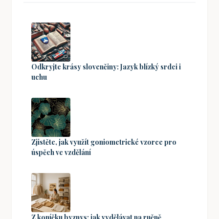
Odkryjte krásy slovenčiny: Jazyk blízký srdci i
uchu
Zjistěte, jak využít goniometrické vzorce pro
úspěch ve vzdělání
Z koníčku byznys: jak vydělávat na ručně