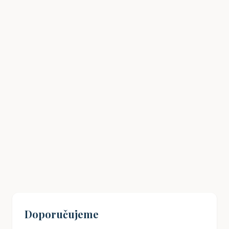
Havlíčkův odkaz: Jak inspirovat mladé
Čechy k občanské angažovanosti?
19. 08. 2024
Doporučujeme