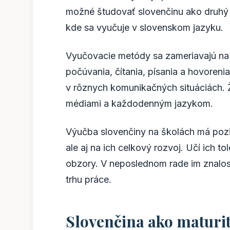
možné študovať slovenčinu ako druhý c
kde sa vyučuje v slovenskom jazyku.
Vyučovacie metódy sa zameriavajú na 
počúvania, čítania, písania a hovoreni
v rôznych komunikačných situáciách. Ž
médiami a každodenným jazykom.
Výučba slovenčiny na školách má pozit
ale aj na ich celkový rozvoj. Učí ich to
obzory. V neposlednom rade im znalo
trhu práce.
Slovenčina ako maturi