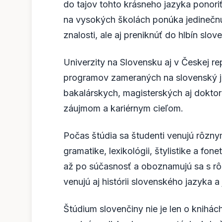
do tajov tohto krásneho jazyka ponoriť
na vysokých školách ponúka jedinečnú 
znalosti, ale aj preniknúť do hlbín sloven
Univerzity na Slovensku aj v Českej re
programov zameraných na slovenský jaz
bakalárskych, magisterských aj dokto
záujmom a kariérnym cieľom.
Počas štúdia sa študenti venujú rôzn
gramatike, lexikológii, štylistike a fone
až po súčasnosť a oboznamujú sa s rô
venujú aj histórii slovenského jazyka a
Štúdium slovenčiny nie je len o knihác