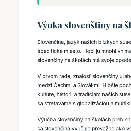
Výuka slovenštiny na š
Slovenčina, jazyk našich blízkych su
špecifické miesto. Hoci ju mnohí vním
slovenčiny na školách má svoje opodst
V prvom rade, znalosť slovenčiny uľa
medzi Čechmi a Slovákmi. Hlbšie poc
kultúre, histórii a tradíciám našich su
sa stretávame s globalizáciou a multik
Výučba slovenčiny na školách prebieh
sa slovenčina vyučuje prevažne ako vo