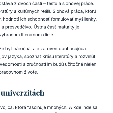
ostáva z dvoch častí – testu a slohovej práce.
eratúry a kultúrnych reálií. Slohová práca, ktorú
v, hodnotí ich schopnosť formulovať myšlienky,
 a presvedčivo. Ústna časť maturity je
vybranom literárnom diele.
že byť náročná, ale zároveň obohacujúca.
ov jazyka, spoznať krásu literatúry a rozvinúť
vedomosti a zručnosti im budú užitočné nielen
 pracovnom živote.
 univerzitách
dvojica, ktorá fascinuje mnohých. A kde inde sa