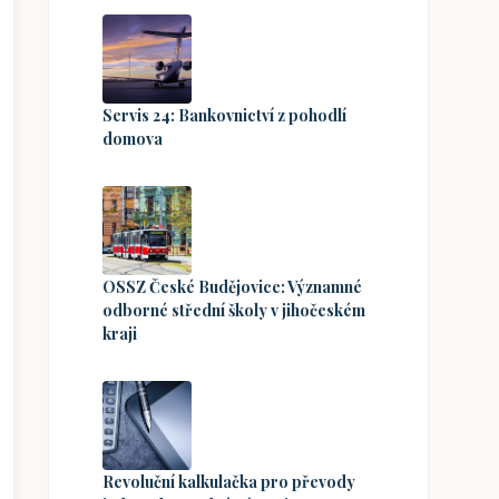
Servis 24: Bankovnictví z pohodlí
domova
OSSZ České Budějovice: Významné
odborné střední školy v jihočeském
kraji
Revoluční kalkulačka pro převody