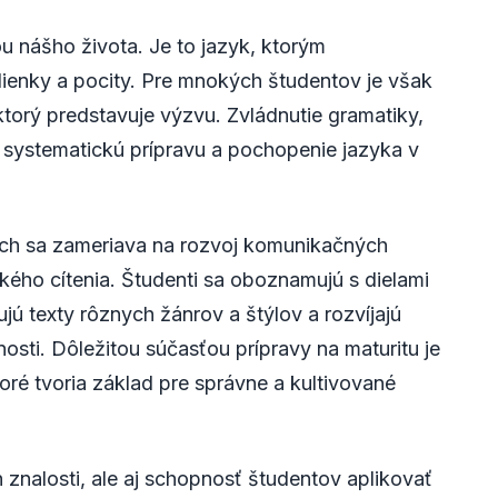
u nášho života. Je to jazyk, ktorým
ienky a pocity. Pre mnokých študentov je však
torý predstavuje výzvu. Zvládnutie gramatiky,
je systematickú prípravu a pochopenie jazyka v
ách sa zameriava na rozvoj komunikačných
ického cítenia. Študenti sa oboznamujú s dielami
zujú texty rôznych žánrov a štýlov a rozvíjajú
osti. Dôležitou súčasťou prípravy na maturitu je
toré tvoria základ pre správne a kultivované
n znalosti, ale aj schopnosť študentov aplikovať