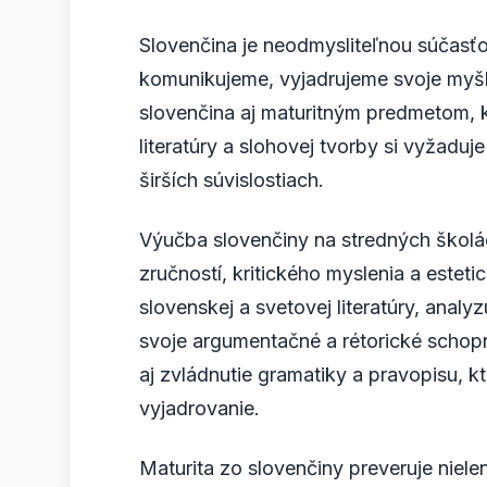
Slovenčina je neodmysliteľnou súčasťo
komunikujeme, vyjadrujeme svoje myšl
slovenčina aj maturitným predmetom, k
literatúry a slohovej tvorby si vyžadu
širších súvislostiach.
Výučba slovenčiny na stredných škol
zručností, kritického myslenia a estet
slovenskej a svetovej literatúry, analy
svoje argumentačné a rétorické schopn
aj zvládnutie gramatiky a pravopisu, k
vyjadrovanie.
Maturita zo slovenčiny preveruje niele