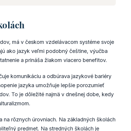
kolách
sedov, má v českom vzdelávacom systéme svoje
ajú ako jazyk veľmi podobný češtine, výučba
atnenie a prináša žiakom viacero benefitov.
hčuje komunikáciu a odbúrava jazykové bariéry
hopenie jazyka umožňuje lepšie porozumieť
sedov. To je dôležité najmä v dnešnej dobe, kedy
ulturalizmom.
a na rôznych úrovniach. Na základných školách
liteľný predmet. Na stredných školách je