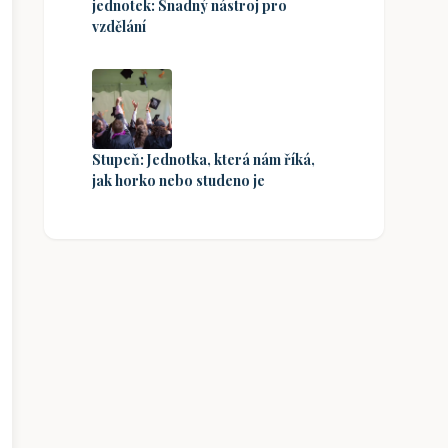
jednotek: Snadný nástroj pro
vzdělání
Stupeň: Jednotka, která nám říká,
jak horko nebo studeno je