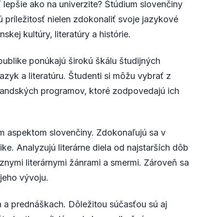
 lepšie ako na univerzite? Štúdium slovenčiny
príležitosť nielen zdokonaliť svoje jazykové
skej kultúry, literatúry a histórie.
publike ponúkajú širokú škálu študijných
yk a literatúru. Študenti si môžu vybrať z
randských programov, ktoré zodpovedajú ich
ym aspektom slovenčiny. Zdokonaľujú sa v
tike. Analyzujú literárne diela od najstarších dôb
znymi literárnymi žánrami a smermi. Zároveň sa
 jeho vývoju.
h a prednáškach. Dôležitou súčasťou sú aj