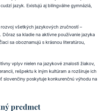
udzí jazyk. Existujú aj bilingválne gymnáziá,
rozvoj všetkých jazykových zručností –
a. Dôraz sa kladie na aktívne používanie jazyka
iaci sa oboznamujú s krásnou literatúrou,
ívny vplyv nielen na jazykové znalosti žiakov,
lerancii, rešpektu k iným kultúram a rozširuje ich
sť slovenčiny poskytuje konkurenčnú výhodu na
tný predmet