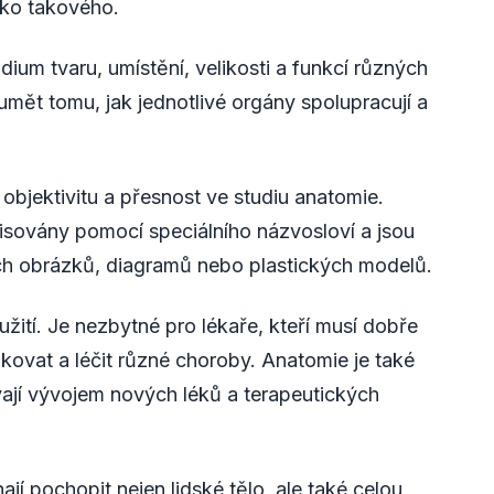
ako takového.
dium tvaru, umístění, velikosti a funkcí různých
mět tomu, jak jednotlivé orgány spolupracují a
objektivitu a přesnost ve studiu anatomie.
isovány pomocí speciálního názvosloví a jsou
h obrázků, diagramů nebo plastických modelů.
žití. Je nezbytné pro lékaře, kteří musí dobře
ikovat a léčit různé choroby. Anatomie je také
vají vývojem nových léků a terapeutických
í pochopit nejen lidské tělo, ale také celou