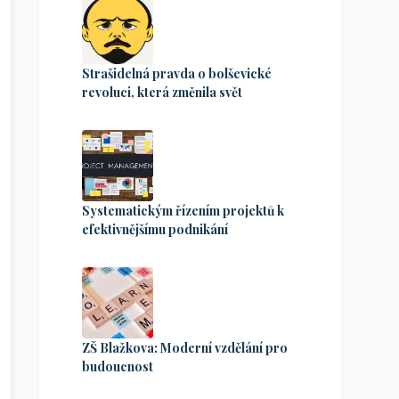
Strašidelná pravda o bolševické
revoluci, která změnila svět
Systematickým řízením projektů k
efektivnějšímu podnikání
ZŠ Blažkova: Moderní vzdělání pro
budoucnost