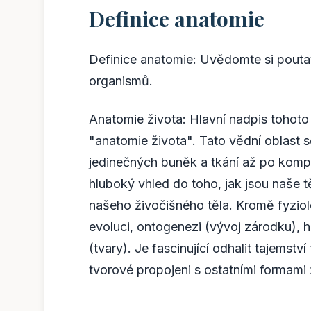
Definice anatomie
Definice anatomie: Uvědomte si poutav
organismů.
Anatomie života: Hlavní nadpis tohoto 
"anatomie života". Tato vědní oblast 
jedinečných buněk a tkání až po komp
hluboký vhled do toho, jak jsou naše t
našeho živočišného těla. Kromě fyzio
evoluci, ontogenezi (vývoj zárodku), hi
(tvary). Je fascinující odhalit tajemstv
tvorové propojeni s ostatními formami 