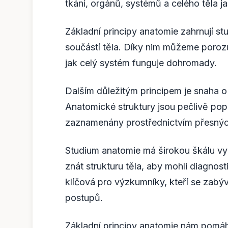
tkání, orgánů, systémů a celého těla j
Základní principy anatomie zahrnují stu
součástí těla. Díky nim můžeme porozu
jak celý systém funguje dohromady.
Dalším důležitým principem je snaha o 
Anatomické struktury jsou pečlivě pop
zaznamenány prostřednictvím přesnýc
Studium anatomie má širokou škálu vyu
znát strukturu těla, aby mohli diagnost
klíčová pro výzkumníky, kteří se zabý
postupů.
Základní principy anatomie nám pomáhaj