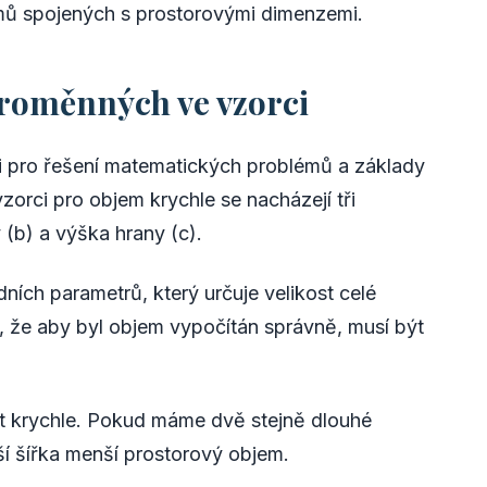
émů spojených s prostorovými dimenzemi.
roměnných ve vzorci
ji pro řešení matematických problémů a základy
rci pro objem krychle se nacházejí tři
 (b) a výška hrany (c).
dních parametrů, který určuje velikost celé
á, že aby byl objem vypočítán správně, musí být
st krychle. Pokud máme dvě stejně dlouhé
ší šířka menší prostorový objem.