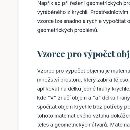
Například při řešení geometrických pr
vyráběného z krychlí. Prostřednictvím
vzorce lze snadno a rychle vypočítat 
geometrických problémů.
Vzorec pro výpočet ob
Vzorec pro výpočet objemu je matemat
množství prostoru, který zabírá těles
aplikovat na délku jedné hrany krychl
kde "V" značí objem a "a" délku hran
spočítat objem krychle bez potřeby po
tohoto matematického vztahu dokážeme
těles a geometrických útvarů. Matema