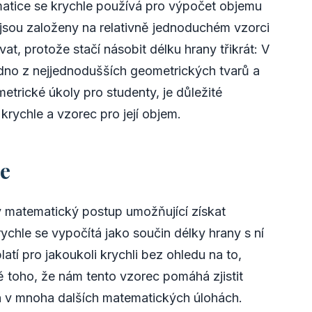
matice se krychle používá pro výpočet objemu
 jsou založeny na relativně jednoduchém vzorci
t, protože stačí násobit délku hrany třikrát: V
edno z nejjednodušších geometrických tvarů a
etrické úkoly pro studenty, je důležité
rychle a vzorec pro její objem.
e
 matematický postup umožňující získat
rychle se vypočítá jako součin délky hrany s ní
atí pro jakoukoli krychli bez ohledu na to,
ě toho, že nám tento vzorec pomáhá zjistit
n v mnoha dalších matematických úlohách.