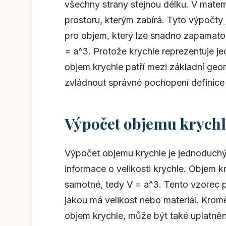
všechny strany stejnou délku. V mate
prostoru, kterým zabírá. Tyto výpočty
pro objem, který lze snadno zapamatova
= a^3. Protože krychle reprezentuje j
objem krychle patří mezi základní geom
zvládnout správné pochopení definice k
Výpočet objemu krychl
Výpočet objemu krychle je jednoduchý
informace o velikosti krychle. Objem k
samotné, tedy V = a^3. Tento vzorec pl
jakou má velikost nebo materiál. Krom
objem krychle, může být také uplatně