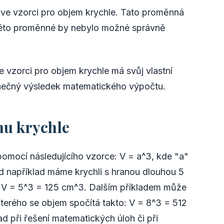
ve vzorci pro objem krychle. Tato proměnná
 této proměnné by nebylo možné správně
 vzorci pro objem krychle má svůj vlastní
onečný výsledek matematického výpočtu.
mu krychle
omocí následujícího vzorce: V = a^3, kde "a"
d například máme krychli s hranou dlouhou 5
 V = 5^3 = 125 cm^3. Dalším příkladem může
kterého se objem spočítá takto: V = 8^3 = 512
d při řešení matematických úloh či při