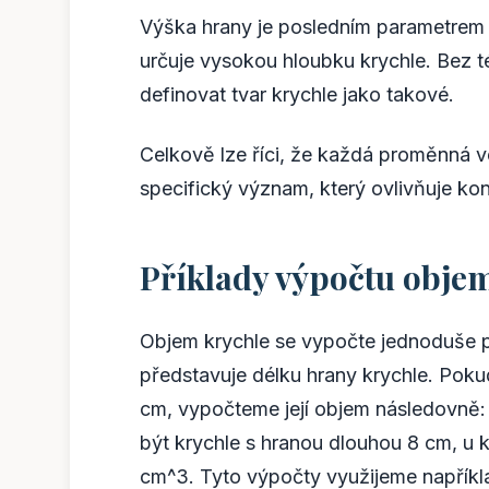
Výška hrany je posledním parametrem 
určuje vysokou hloubku krychle. Bez
definovat tvar krychle jako takové.
Celkově lze říci, že každá proměnná ve
specifický význam, který ovlivňuje k
Příklady výpočtu obje
Objem krychle se vypočte jednoduše p
představuje délku hrany krychle. Poku
cm, vypočteme její objem následovně:
být krychle s hranou dlouhou 8 cm, u 
cm^3. Tyto výpočty využijeme napříkla