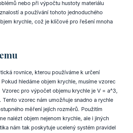
oblémů nebo při výpočtu hustoty materiálu
 znalostí a používání tohoto jednoduchého
objem krychle, což je klíčové pro řešení mnoha
jemu
ická rovnice, kterou používáme k určení
o. Pokud hledáme objem krychle, musíme vzorec
e. Vzorec pro výpočet objemu krychle je V = a^3,
y. Tento vzorec nám umožňuje snadno a rychle
stupného měření jejích rozměrů. Použitím
 nalézt objem nejenom krychle, ale i jiných
tika nám tak poskytuje ucelený systém pravidel