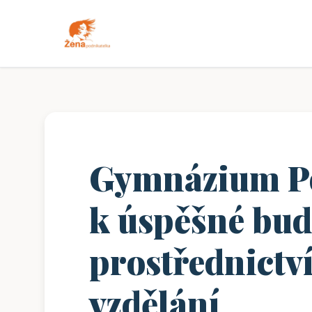
Gymnázium Po
k úspěšné bud
prostřednictv
vzdělání