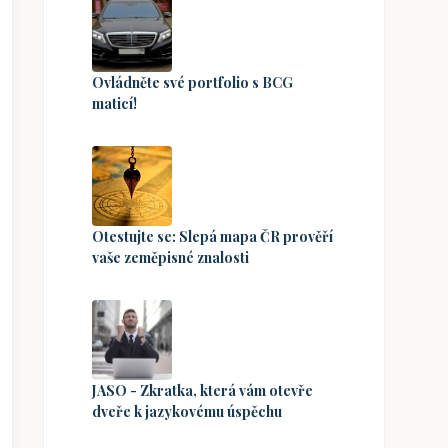
Ovládněte své portfolio s BCG
maticí!
Otestujte se: Slepá mapa ČR prověří
vaše zeměpisné znalosti
JASO - Zkratka, která vám otevře
dveře k jazykovému úspěchu