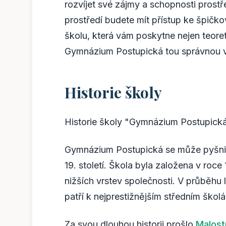
rozvíjet své zájmy a schopnosti prostř
prostředí budete mít přístup ke špičk
školu, která vám poskytne nejen teoreti
Gymnázium Postupická tou správnou vo
Historie školy
Historie školy "Gymnázium Postupick
Gymnázium Postupická se může pyšnit 
19. století. Škola byla založena v roc
nižších vrstev společnosti. V průběhu
patří k nejprestižnějším středním škol
Za svou dlouhou historii prošlo
Malost