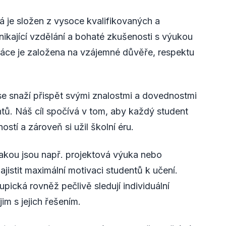
je složen z vysoce kvalifikovaných a
ikající vzdělání a bohaté zkušenosti s výukou
ráce je založena na vzájemné důvěře, respektu
 snaží přispět svými znalostmi a dovednostmi
ntů. Náš cíl spočívá v tom, aby každý student
stí a zároveň si užil školní éru.
akou jsou např. projektová výuka nebo
ajistit maximální motivaci studentů k učení.
ická rovněž pečlivě sledují individuální
m s jejich řešením.