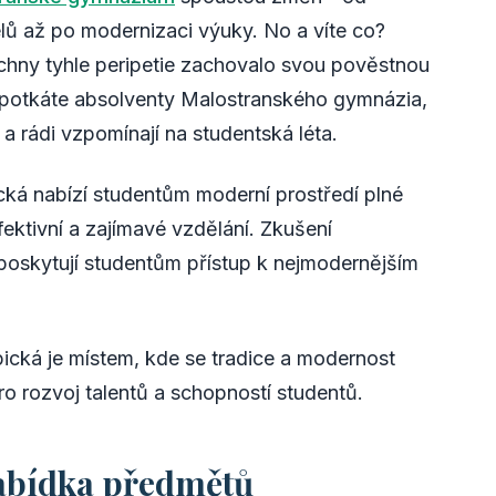
elů až po modernizaci výuky. No a víte co?
chny tyhle peripetie zachovalo svou pověstnou
ž potkáte absolventy Malostranského gymnázia,
 a rádi vzpomínají na studentská léta.
á nabízí studentům moderní prostředí plné
fektivní a zajímavé vzdělání. Zkušení
poskytují studentům přístup k nejmodernějším
ická je místem, kde se tradice a modernost
pro rozvoj talentů a schopností studentů.
nabídka předmětů