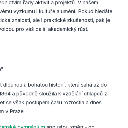
ednictvím řady aktivit a projektů. V našem
ovému výzkumu i kultuře a umění. Pokud hledáte
cké znalosti, ale i praktické zkušenosti, pak je
lbou pro váš další akademický růst.
á"
dlouhou a bohatou historií, která sahá až do
e 1864 a původně sloužila k vzdělání chlapců z
 let se však postupem času rozrostla a dnes
ám v Praze.
ranské gymnázium
spoustou změn - od