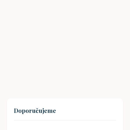
Havlíčkův odkaz: Jak inspirovat mladé
Čechy k občanské angažovanosti?
19. 08. 2024
Doporučujeme